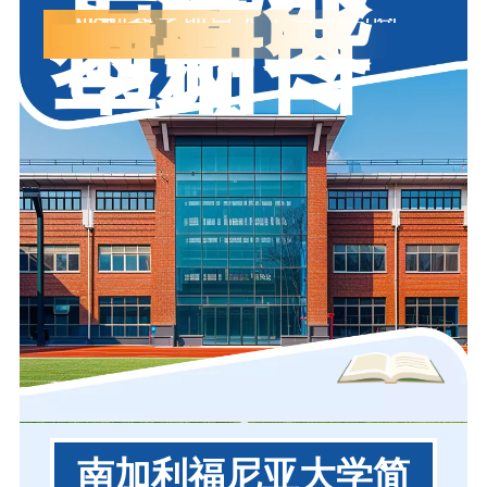
与商业
创新冬
USC冬季项目
人工智能与商业创新
季项目
南加利福尼亚大学简